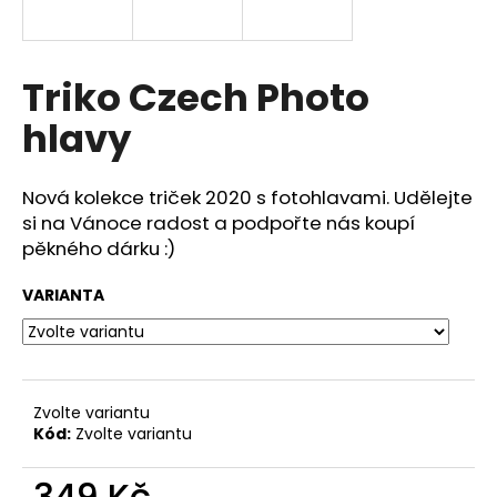
a
j
í
Triko Czech Photo
t
hlavy
?
Nová kolekce triček 2020 s fotohlavami. Udělejte
si na Vánoce radost a podpořte nás koupí
pěkného dárku :)
HLEDAT
VARIANTA
D
o
p
Zvolte variantu
o
Kód:
Zvolte variantu
r
u
349 Kč