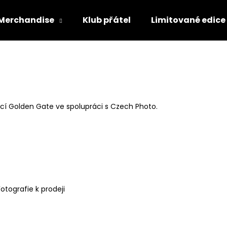
Merchandise
Klub přátel
Limitované edice
Co potřebujete najít?
HLEDAT
dicí Golden Gate ve spolupráci s Czech Photo.
Doporučujeme
Fotografie k prodeji