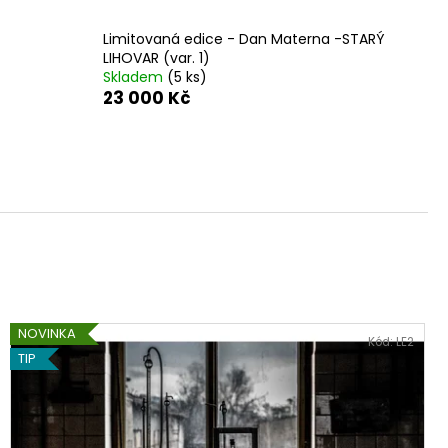
 THE SLAUGHTERHOUSE
AVNICA) - SIMON CHANG
Limitovaná edice - Dan Materna -STARÝ
LIHOVAR (var. 1)
Skladem
(5 ks)
23 000 Kč
NOVINKA
Kód:
LE2
TIP