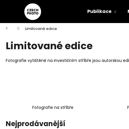
K
Přejít
na
o
Publikace
obsah
Zpět
Zpět
š
do
do
í
Domů
Limitované edice
k
obchodu
obchodu
Limitované edice
Fotografie vytištěné na investičním stříbře jsou autorskou e
Fotografie na stříbře
Nejprodávanější