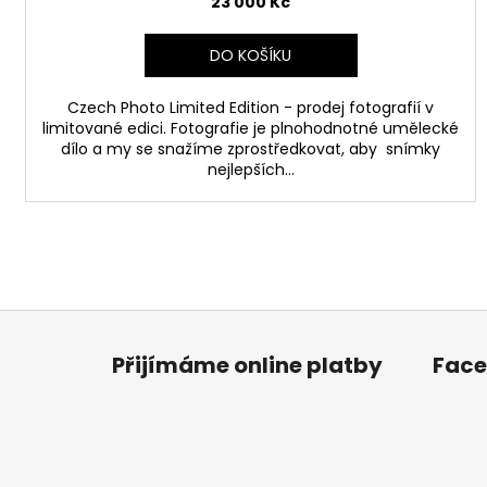
23 000 Kč
DO KOŠÍKU
Czech Photo Limited Edition - prodej fotografií v
limitované edici. Fotografie je plnohodnotné umělecké
dílo a my se snažíme zprostředkovat, aby snímky
nejlepších...
Z
á
Přijímáme online platby
Fac
p
a
t
í