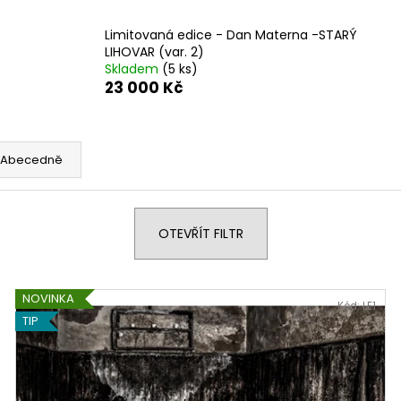
CZECH PRESS PHOTO 2025
SHEPHERDS AND
(PASTIRJI IN KL
300 Kč
Limitovaná edice - Dan Materna -STARÝ
1 300 Kč
LIHOVAR (var. 2)
Skladem
(5 ks)
23 000 Kč
Abecedně
OTEVŘÍT FILTR
NOVINKA
Kód:
LE1
TIP