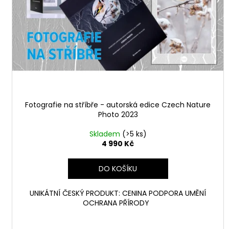
p
t
r
ů
o
d
u
k
t
ů
Fotografie na stříbře - autorská edice Czech Nature
Photo 2023
Skladem
(>5 ks)
4 990 Kč
DO KOŠÍKU
UNIKÁTNÍ ČESKÝ PRODUKT: CENINA PODPORA UMĚNÍ
OCHRANA PŘÍRODY