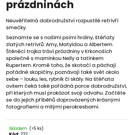
prázdninách
a
j
Neuvěřitelná dobrodružství rozpustilé retrívří
í
smečky.
t
Seznamte se s našimi psími hrdiny, štěňaty
?
zlatých retrívrů: Amy, Matyldou a Albertem.
Štěněcí trojka tráví prázdniny v Krkonoších
společně s maminkou Nelly a tatínkem
Rupertem. Kromě toho, že skotačí a páchají
HLEDAT
pořádné skopičiny, poznávají také svět okolo
sebe – louku, les, rybník či skály. Na štěňata
ovšem čeká také pořádná porce dobrodružství,
při kterých musí prokázat svoji odvahu. Začtěte
D
se do jejich příběhů doprovázených krásnými
o
fotografiemi a milými perokresbami.
p
o
r
u
Skladem
(>5 ks)
Kód:
232