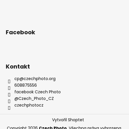
p
a
t
í
Facebook
Kontakt
cp
@
czechphoto.org
608875556
facebook Czech Photo
@Czech_Photo_CZ
czechphotocz
Vytvořil Shoptet
Copyright 2026
Czech Photo
. Všechna práva vyhrazena.