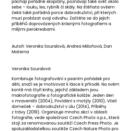
páchají pořádné skopičiny, poznávají také svět okolo
sebe – louku, les, rybník či skály. Na štěňata ovšem
čeká také pořádná porce dobrodružství, při kterých
musí prokázat svoji odvahu. Začtěte se do jejich
příběhů doprovázených krásnými fotografiemi a
milými perokresbami.
Autoři: Veronika Souralová, Andrea Mišoňová, Dan
Materna
Veronika Souralová
Kombinuje fotografování s psaním pohádek pro
děti, snaží se je motivovat k lásce k přírodě. Na svém
kontě má čtyři knihy, jejichž základem jsou
makrofotografie a fotografické koláže: Jeden den
v mraveništi (2004), Povídání s motýly (2010), Včelí
domeček – dobrodružství v úlu (2014), Příběhy
z trávy (2019). Organizuje mnoho akcí v oblasti
fotografie, vede společnost Czech Photo o.p.s., která
stojí za renomovanou soutěží Czech Press Photo. Je
spoluzakladatelkou soutěže Czech Nature Photo pro