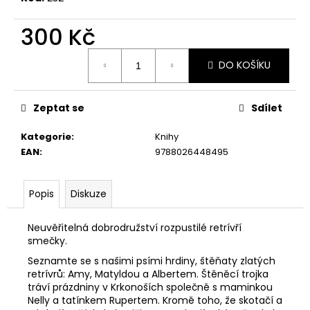
č
u
300 Kč
j
e
Měrná
m
DO KOŠÍKU
cena:
e
Zeptat se
Sdílet
FOTOGRAFIE
NOVÉHO
Kategorie
:
Knihy
MILÉNIA:
EAN
:
9788026448495
OD
TECHNICKÝCH
MUTACÍ
K
Popis
Diskuze
POETICE
AUTORSKÉ
TVORBY
Neuvěřitelná dobrodružství rozpustilé retrívří
smečky.
1
980
Seznamte se s našimi psími hrdiny, štěňaty zlatých
Kč
retrívrů: Amy, Matyldou a Albertem. Štěněcí trojka
tráví prázdniny v Krkonoších společně s maminkou
Nelly a tatínkem Rupertem. Kromě toho, že skotačí a